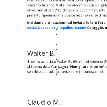
risalto al ritorno alla normalità dopo l’operazione. 
Stop al fumo... o vedrai rosso
stavamo facendo, e alla fine abbiamo deciso di pubbl
Secondo parere
affacciano al percorso clinico che dopo l’intervento, i
Facciamo rete
preferito. Speriamo che queste testimonianze di vita
Esperti per esperienza
Invitiamo altri pazienti ad inviarci le loro fot
Area Scientifica
social@associazionepalinuro.com
! Coraggio, 
Ricerca sulla qualità della vita
Bando ricerca Carcinoma
Vescica
Come funzionano gli studi clini
Studi Clinici & Innovazione
Walter B.
Clinica Applicata News
Medicina personalizzata e di
Il nostro associato Walter B., 69 anni, di Ardenno (
precisione
all’interno della Campagna
“Non girarci intorno”
d
PDTA del tumore alla vescica
sensibilizzare sulla prevenzione e il riconoscimento 
Contributors
Claudio M.