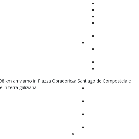
Abbigliamento per s
Consigli per viaggiar
Trova il tuo stomot
Come cambio il sacc
come ci vivo
Richiedi campioni gra
Info NeoVescica
Rafforzamento pavi
pelvico
Neovescica: una scelt
Come praticare
autocateterismo
98 km arriviamo in Piazza Obradorio a Santiago de Compostela e
Alimentazione
in terra galiziana.
Guida ai comportamenti
salutistici
Consigli di nutrizione per i
tumore alla vescica
Un'app gratuita per una c
alimentazione
Gli ingredienti della salute
Oncowellness