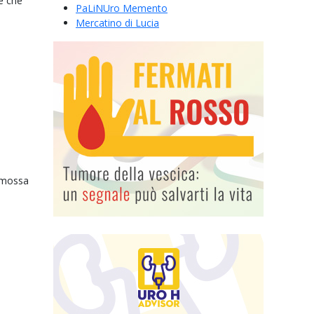
ze che
PaLiNUro Memento
Mercatino di Lucia
romossa
vescica-
ssisted