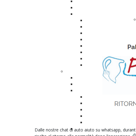
Eventi a cui partecipiamo
Eventi passati
Congressi
Congresso 2025
Congresso 2024
Congresso 2023
Congresso 2022
Congresso 2021
Congresso 2020
Congresso 2019
Congresso 2018
Attività e Progetti
URO-H-ADVISOR
URO-H-ANGELS
Fermati al Rosso
Fermati al rosso 2022
Fermati al rosso 2023
Fermati al rosso 2024
Fermati al rosso 2025
Fermati al rosso 2026
Focus per MMG - Indaga il
Dalle nostre chat di auto aiuto su whatsapp, durante
rosso