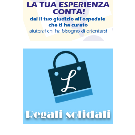
tomizzati
e
erapeuta
hetto,
tuiti
mento
a difficile
l
orretta