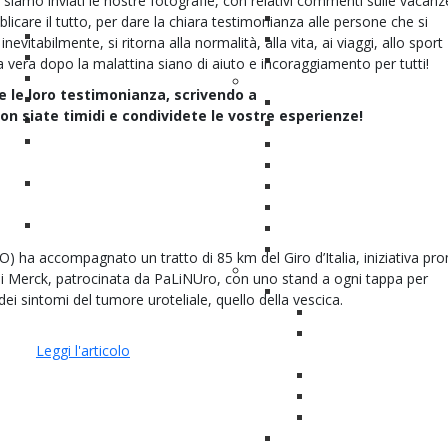
Ci siamo inviati le nostre fotografie, con relativi commenti sulle vacan
Localmente avanzato
In ospedale
icare il tutto, per dare la chiara testimonianza alle persone che si
Chemioterapia
Il ritorno a casa
nevitabilmente, si ritorna alla normalità, alla vita, ai viaggi, allo sport
Radioterapia
La vita dopo il cancro
 vera dopo la malattina siano di aiuto e incoraggiamento per tutti!
Immunoterapia
Problemi e soluzioni
o e le loro testimonianza, scrivendo a
Il tumore metastatico
Pianeta incontinenza
non siate timidi e condividete le vostre esperienze!
Diventa paziente Proattivo
Problemi sessuali
Sopravvivenza e qualità della
Rinuncia alla maternità
vita
Il pavimento pelvico
Gli esami di controllo (follow-
ci
Disturbi cronici intestinali
up)
Linfedema
I diritti del malato
Sonno
Fatigue
SO) ha accompagnato un tratto di 85 km del Giro d’Italia, iniziativa p
Informazioni
i Merck, patrocinata da PaLiNUro, con uno stand a ogni tappa per
Info tumori superficiali
dei sintomi del tumore uroteliale, quello della vescica.
Instillazioni vescicali
Conservazione della 
Leggi l'articolo
trimodale
Instillazioni device-a
Dubbi e riflessioni
Cistoscopia
Info Ileo Stomia Bricker