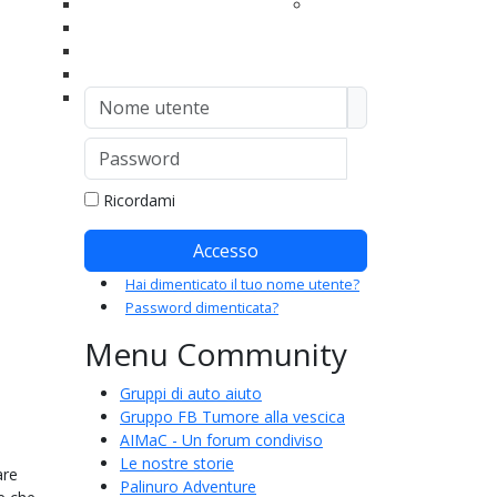
le
Archivio news principali
Mercatino di Lucia
one
Archivio news secondarie
uzione
Esternazioni
: fare
Speciale Coronavirus
Nome utente
Sezioni regionali
PalinuRoma
za
Password
Mostra passwor
 e la
Ricordami
e
Accesso
Hai dimenticato il tuo nome utente?
Password dimenticata?
Menu Community
cura del
Gruppi di auto aiuto
Gruppo FB Tumore alla vescica
AIMaC - Un forum condiviso
Le nostre storie
are
Palinuro Adventure