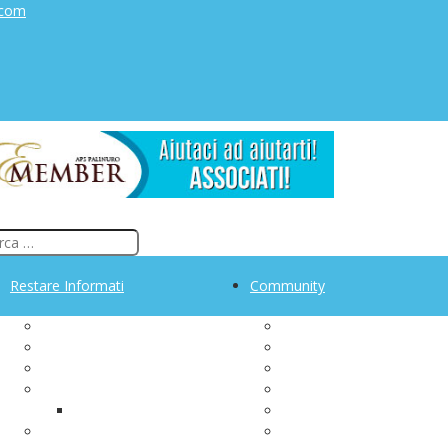
.com
Restare Informati
Community
Manifesto sociale
Gruppi di auto aiuto
Rassegna Stampa
Gruppo FB Tumore alla v
Iscriviti alla newsletter
AIMaC - Un forum condiv
za
Archivio Newsletter
Le nostre storie
Sezione PalinuRoma
Palinuro Adventure
Archivio News
PaLiNUro Memento