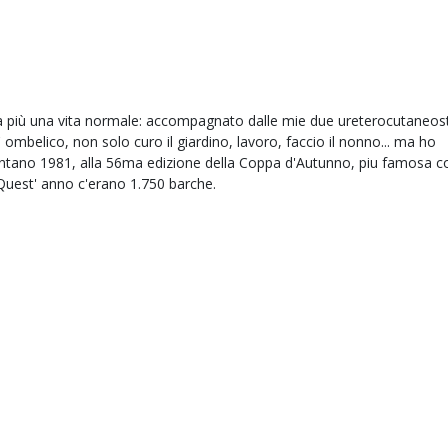
n sia più una vita normale: accompagnato dalle mie due ureterocutaneo
' ombelico, non solo curo il giardino, lavoro, faccio il nonno... ma ho
ontano 1981, alla 56ma edizione della Coppa d'Autunno, piu famosa 
. Quest' anno c'erano 1.750 barche.