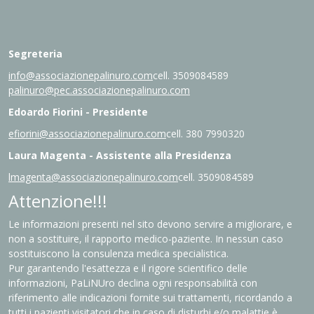
Segreteria
info@associazionepalinuro.com
cell. 3509084589
palinuro@pec.associazionepalinuro.com
Edoardo Fiorini - Presidente
efiorini@associazionepalinuro.com
cell. 380 7990320
Laura Magenta - Assistente alla Presidenza
lmagenta@associazionepalinuro.com
cell. 3509084589
Attenzione!!!
Le informazioni presenti nel sito devono servire a migliorare, e
non a sostituire, il rapporto medico-paziente. In nessun caso
sostituiscono la consulenza medica specialistica.
Pur garantendo l'esattezza e il rigore scientifico delle
informazioni, PaLiNUro declina ogni responsabilità con
riferimento alle indicazioni fornite sui trattamenti, ricordando a
tutti i pazienti visitatori che in caso di disturbi e/o malattie è