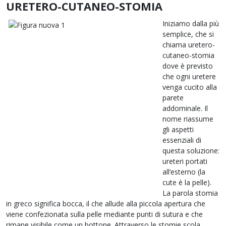
URETERO-CUTANEO-STOMIA
Iniziamo dalla più
semplice, che si
chiama uretero-
cutaneo-stomia
dove è previsto
che ogni uretere
venga cucito alla
parete
addominale. Il
nome riassume
gli aspetti
essenziali di
questa soluzione:
ureteri portati
all’esterno (la
cute è la pelle).
La parola stomia
in greco significa bocca, il che allude alla piccola apertura che
viene confezionata sulla pelle mediante punti di sutura e che
rimane visibile come un bottone. Attraverso le stomie scola