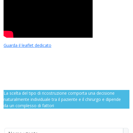
Guarda il leaflet dedicato
fa fa-info-circle
La scelta del tipo di ricostruzione comporta una decisione
naturalmente individuale tra il paziente e il chirurgo e dipende
da un complesso di fattori
Nome utente