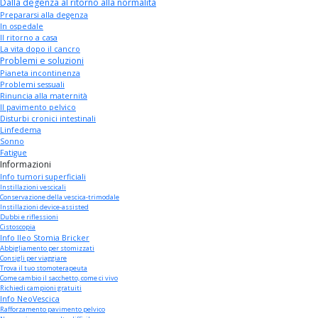
Dalla degenza al ritorno alla normalità
Prepararsi alla degenza
In ospedale
Il ritorno a casa
La vita dopo il cancro
Problemi e soluzioni
Pianeta incontinenza
Problemi sessuali
Rinuncia alla maternità
Il pavimento pelvico
Disturbi cronici intestinali
Linfedema
Sonno
Fatigue
Informazioni
Info tumori superficiali
Instillazioni vescicali
Conservazione della vescica-trimodale
Instillazioni device-assisted
Dubbi e riflessioni
Cistoscopia
Info Ileo Stomia Bricker
Abbigliamento per stomizzati
Consigli per viaggiare
Trova il tuo stomoterapeuta
Come cambio il sacchetto, come ci vivo
Richiedi campioni gratuiti
Info NeoVescica
Rafforzamento pavimento pelvico