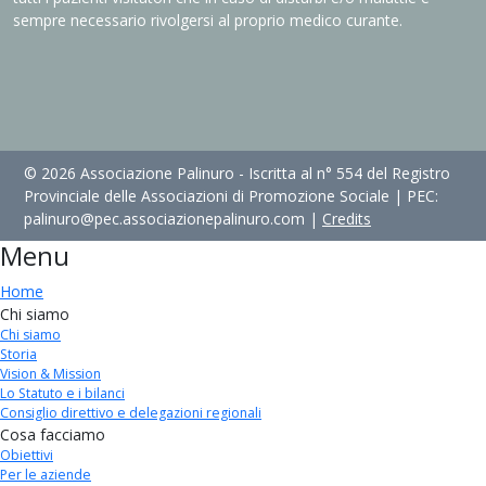
sempre necessario rivolgersi al proprio medico curante.
© 2026 Associazione Palinuro - Iscritta al n° 554 del Registro
Provinciale delle Associazioni di Promozione Sociale | PEC:
palinuro@pec.associazionepalinuro.com |
Credits
Menu
Home
Chi siamo
Chi siamo
Storia
Vision & Mission
Lo Statuto e i bilanci
Consiglio direttivo e delegazioni regionali
Cosa facciamo
Obiettivi
Per le aziende