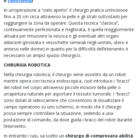
o
celiotomia
)
In un’operazione a “cielo aperto” il chirurgo pratica un’incisione
fino a 20 cm circa attraverso la pelle e gli strati sottostanti per
raggiungere la zona da operare. Questa tecnica “classica”,
continuamente perfezionata e migliorata, è quella maggiormente
attuata per rimuovere la vescica e gli eventuali altri organi
adiacenti (prostata e vescichette seminali negli uomini, utero e
annessi nelle donne) in quanto per la difficoltà dell’intervento è
necessario un ampio spazio chirurgico.
CHIRURGIA ROBOTICA
Nella chirurgia robotica, il chirurgo viene assistito da un robot
mentre opera con tecnica endoscopica, cioè introduce i “bracci”
del robot nel corpo attraverso piccole incisioni della pelle o
un’apertura naturale per asportare il tessuto tumorale. I “bracci”
sono dotati di videocamere che consentono di visualizzare il
campo operatorio su uno schermo, in modo che il chirurgo
possa sempre controllare la situazione, sedendo a una
postazione di comando, da dove guida i bracci del robot durante
l’intervento.
In entrambi i casi, va scelto un
chirurgo di comprovata abilità