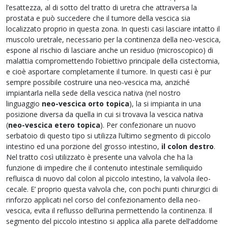
l’esattezza, al di sotto del tratto di uretra che attraversa la
prostata e può succedere che il tumore della vescica sia
localizzato proprio in questa zona. In questi casi lasciare intatto il
muscolo uretrale, necessario per la continenza della neo-vescica,
espone al rischio di lasciare anche un residuo (microscopico) di
malattia compromettendo l’obiettivo principale della cistectomia,
e cioè asportare completamente il tumore. In questi casi è pur
sempre possibile costruire una neo-vescica ma, anziché
impiantarla nella sede della vescica nativa (nel nostro
linguaggio
neo-vescica orto topica
), la si impianta in una
posizione diversa da quella in cui si trovava la vescica nativa
(
neo-vescica etero topica
). Per confezionare un nuovo
serbatoio di questo tipo si utilizza l’ultimo segmento di piccolo
intestino ed una porzione del grosso intestino,
il colon destro
.
Nel tratto così utilizzato è presente una valvola che ha la
funzione di impedire che il contenuto intestinale semiliquido
refluisca di nuovo dal colon al piccolo intestino, la valvola ileo-
cecale. E’ proprio questa valvola che, con pochi punti chirurgici di
rinforzo applicati nel corso del confezionamento della neo-
vescica, evita il reflusso dell’urina permettendo la continenza. Il
segmento del piccolo intestino si applica alla parete dell’addome