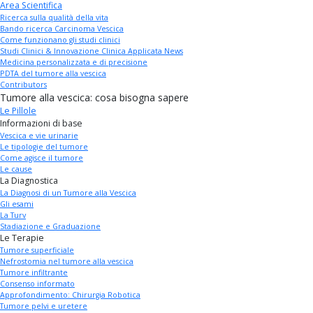
Area Scientifica
Ricerca sulla qualità della vita
Bando ricerca Carcinoma Vescica
Come funzionano gli studi clinici
Studi Clinici & Innovazione Clinica Applicata News
Medicina personalizzata e di precisione
PDTA del tumore alla vescica
Contributors
Tumore alla vescica: cosa bisogna sapere
Le Pillole
Informazioni di base
Vescica e vie urinarie
Le tipologie del tumore
Come agisce il tumore
Le cause
La Diagnostica
La Diagnosi di un Tumore alla Vescica
Gli esami
La Turv
Stadiazione e Graduazione
Le Terapie
Tumore superficiale
Nefrostomia nel tumore alla vescica
Tumore infiltrante
Consenso informato
Approfondimento: Chirurgia Robotica
Tumore pelvi e uretere