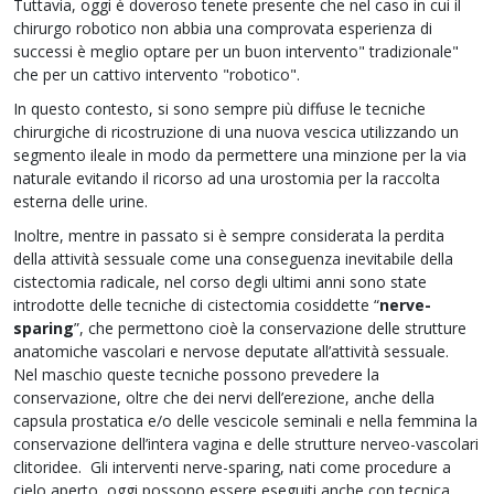
Tuttavia, oggi è doveroso tenete presente che nel caso in cui il
chirurgo robotico non abbia una comprovata esperienza di
successi è meglio optare per un buon intervento" tradizionale"
che per un cattivo intervento "robotico".
In questo contesto, si sono sempre più diffuse le tecniche
chirurgiche di ricostruzione di una nuova vescica utilizzando un
segmento ileale in modo da permettere una minzione per la via
naturale evitando il ricorso ad una urostomia per la raccolta
esterna delle urine.
Inoltre, mentre in passato si è sempre considerata la perdita
della attività sessuale come una conseguenza inevitabile della
cistectomia radicale, nel corso degli ultimi anni sono state
introdotte delle tecniche di cistectomia cosiddette “
nerve-
sparing
”, che permettono cioè la conservazione delle strutture
anatomiche vascolari e nervose deputate all’attività sessuale.
Nel maschio queste tecniche possono prevedere la
conservazione, oltre che dei nervi dell’erezione, anche della
capsula prostatica e/o delle vescicole seminali e nella femmina la
conservazione dell’intera vagina e delle strutture nerveo-vascolari
clitoridee. Gli interventi nerve-sparing, nati come procedure a
cielo aperto, oggi possono essere eseguiti anche con tecnica