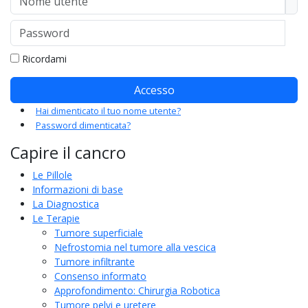
Password
Mo
Ricordami
Accesso
Hai dimenticato il tuo nome utente?
Password dimenticata?
Capire il cancro
Le Pillole
Informazioni di base
La Diagnostica
Le Terapie
Tumore superficiale
Nefrostomia nel tumore alla vescica
Tumore infiltrante
Consenso informato
Approfondimento: Chirurgia Robotica
Tumore pelvi e uretere