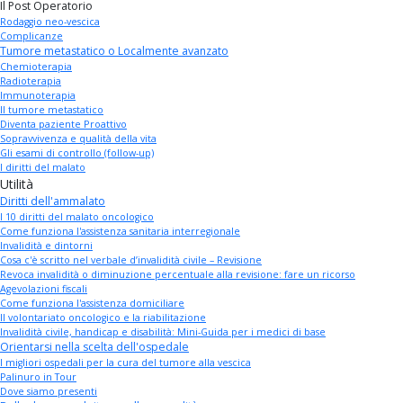
Il Post Operatorio
Rodaggio neo-vescica
Complicanze
Tumore metastatico o Localmente avanzato
Chemioterapia
Radioterapia
Immunoterapia
Il tumore metastatico
Diventa paziente Proattivo
Sopravvivenza e qualità della vita
Gli esami di controllo (follow-up)
I diritti del malato
Utilità
Diritti dell'ammalato
I 10 diritti del malato oncologico
Come funziona l'assistenza sanitaria interregionale
Invalidità e dintorni
Cosa c'è scritto nel verbale d’invalidità civile – Revisione
Revoca invalidità o diminuzione percentuale alla revisione: fare un ricorso
Agevolazioni fiscali
Come funziona l'assistenza domiciliare
Il volontariato oncologico e la riabilitazione
Invalidità civile, handicap e disabilità: Mini-Guida per i medici di base
Orientarsi nella scelta dell'ospedale
I migliori ospedali per la cura del tumore alla vescica
Palinuro in Tour
Dove siamo presenti