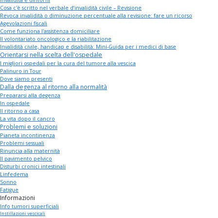
Invalidità e dintorni
Cosa c'è scritto nel verbale d’invalidità civile – Revisione
Revoca invalidità o diminuzione percentuale alla revisione: fare un ricorso
Agevolazioni fiscali
Come funziona l'assistenza domiciliare
Il volontariato oncologico e la riabilitazione
Invalidità civile, handicap e disabilità: Mini-Guida per i medici di base
Orientarsi nella scelta dell'ospedale
I migliori ospedali per la cura del tumore alla vescica
Palinuro in Tour
Dove siamo presenti
Dalla degenza al ritorno alla normalità
Prepararsi alla degenza
In ospedale
Il ritorno a casa
La vita dopo il cancro
Problemi e soluzioni
Pianeta incontinenza
Problemi sessuali
Rinuncia alla maternità
Il pavimento pelvico
Disturbi cronici intestinali
Linfedema
Sonno
Fatigue
Informazioni
Info tumori superficiali
Instillazioni vescicali