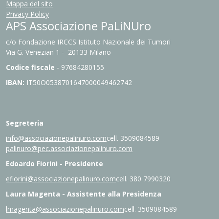
Mappa del sito
Privacy Policy
APS Associazione PaLiNUro
c/o Fondazione IRCCS Istituto Nazionale dei Tumori
Via G. Venezian 1 - 20133 Milano
Codice fiscale
- 97684280155
IBAN:
IT
50O0538701647000049462742
Segreteria
info@associazionepalinuro.com
cell. 3509084589
palinuro@pec.associazionepalinuro.com
Edoardo Fiorini - Presidente
efiorini@associazionepalinuro.com
cell. 380 7990320
Laura Magenta - Assistente alla Presidenza
lmagenta@associazionepalinuro.com
cell. 3509084589