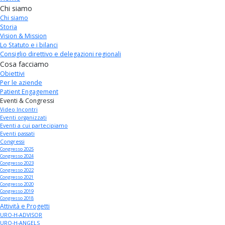
Chi siamo
Chi siamo
Storia
Vision & Mission
Lo Statuto e i bilanci
Consiglio direttivo e delegazioni regionali
Cosa facciamo
Obiettivi
Per le aziende
Patient Engagement
Eventi & Congressi
Video Incontri
Eventi organizzati
Eventi a cui partecipiamo
Eventi passati
Congressi
Congresso 2025
Congresso 2024
Congresso 2023
Congresso 2022
Congresso 2021
Congresso 2020
Congresso 2019
Congresso 2018
Attività e Progetti
URO-H-ADVISOR
URO-H-ANGELS