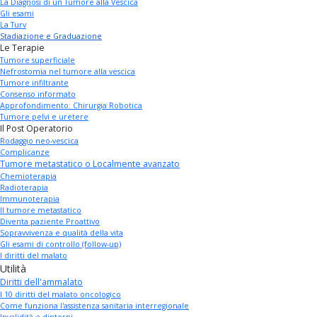
La Diagnosi di un Tumore alla Vescica
Gli esami
La Turv
Stadiazione e Graduazione
Le Terapie
Tumore superficiale
Nefrostomia nel tumore alla vescica
Tumore infiltrante
Consenso informato
Approfondimento: Chirurgia Robotica
Tumore pelvi e uretere
Il Post Operatorio
Rodaggio neo-vescica
Complicanze
Tumore metastatico o Localmente avanzato
Chemioterapia
Radioterapia
Immunoterapia
Il tumore metastatico
Diventa paziente Proattivo
Sopravvivenza e qualità della vita
Gli esami di controllo (follow-up)
I diritti del malato
Utilità
Diritti dell'ammalato
I 10 diritti del malato oncologico
Come funziona l'assistenza sanitaria interregionale