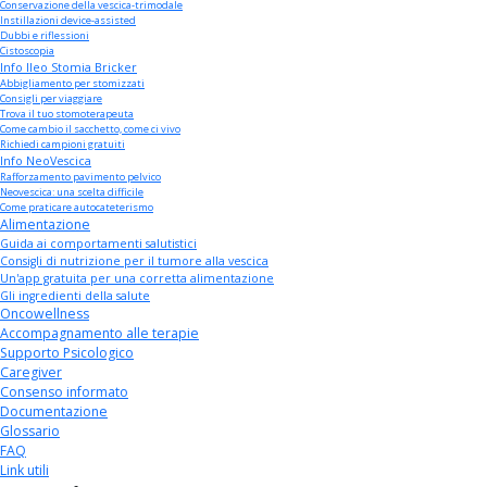
Conservazione della vescica-trimodale
Instillazioni device-assisted
Dubbi e riflessioni
Cistoscopia
Info Ileo Stomia Bricker
Abbigliamento per stomizzati
Consigli per viaggiare
Trova il tuo stomoterapeuta
Come cambio il sacchetto, come ci vivo
Richiedi campioni gratuiti
Info NeoVescica
Rafforzamento pavimento pelvico
Neovescica: una scelta difficile
Come praticare autocateterismo
Alimentazione
Guida ai comportamenti salutistici
Consigli di nutrizione per il tumore alla vescica
Un'app gratuita per una corretta alimentazione
Gli ingredienti della salute
Oncowellness
Accompagnamento alle terapie
Supporto Psicologico
Caregiver
Consenso informato
Documentazione
Glossario
FAQ
Link utili