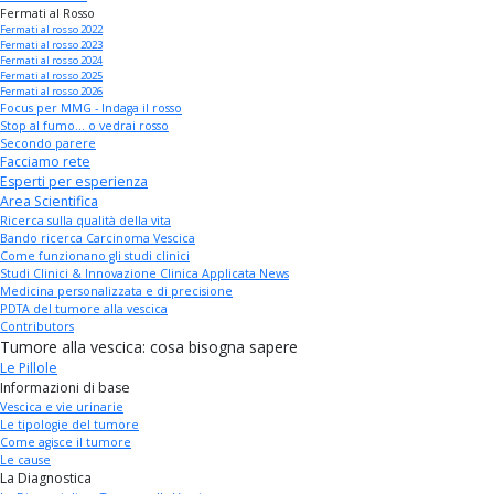
Fermati al Rosso
Fermati al rosso 2022
Fermati al rosso 2023
Fermati al rosso 2024
Fermati al rosso 2025
Fermati al rosso 2026
Focus per MMG - Indaga il rosso
Stop al fumo... o vedrai rosso
Secondo parere
Facciamo rete
Esperti per esperienza
Area Scientifica
Ricerca sulla qualità della vita
Bando ricerca Carcinoma Vescica
Come funzionano gli studi clinici
Studi Clinici & Innovazione Clinica Applicata News
Medicina personalizzata e di precisione
PDTA del tumore alla vescica
Contributors
Tumore alla vescica: cosa bisogna sapere
Le Pillole
Informazioni di base
Vescica e vie urinarie
Le tipologie del tumore
Come agisce il tumore
Le cause
La Diagnostica